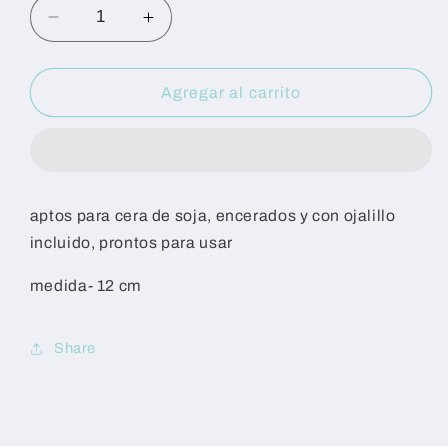
Reducir
Aumentar
cantidad
cantidad
para
para
pabilos
pabilos
Agregar al carrito
10
10
unidades
unidades
aptos para cera de soja, encerados y con ojalillo
incluido, prontos para usar
medida- 12 cm
Share