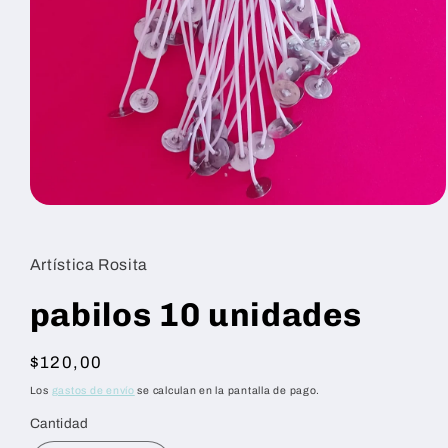
Abrir
elemento
multimedia
1
Artística Rosita
en
una
ventana
pabilos 10 unidades
modal
Precio
$120,00
habitual
Los
gastos de envío
se calculan en la pantalla de pago.
Cantidad